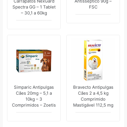
Carrapatos NexGard
Antisséptico 90g –
Spectra GG – 1 Tablet
FSC
– 30,1 a 60kg
Simparic Antipulgas
Bravecto Antipulgas
Cães 20mg – 5,1 a
Cães 2 a 4,5 kg
10kg – 3
Comprimido
Comprimidos – Zoetis
Mastigável 112,5 mg