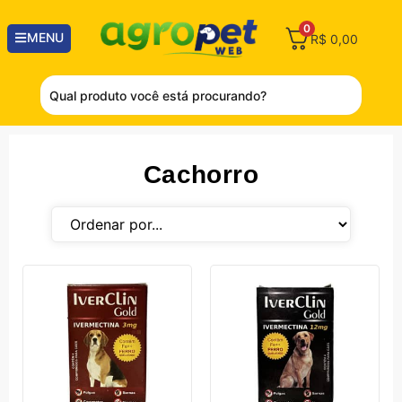
0
MENU
R$
0,00
Cachorro