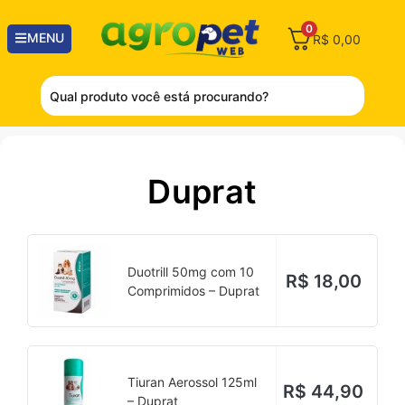
0
MENU
R$
0,00
Duprat
Duotrill 50mg com 10
R$
18,00
Comprimidos – Duprat
Tiuran Aerossol 125ml
R$
44,90
– Duprat