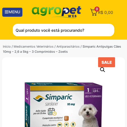
0
MENU
R$
0,00
Início
/
Medicamentos Veterinários
/
Antiparasitários
/ Simparic Antipulgas Cães
10mg – 2,6 a 5kg – 3 Comprimidos – Zoetis
SALE