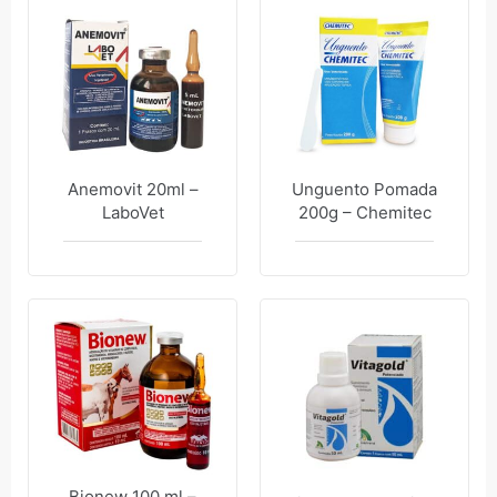
Anemovit 20ml –
Unguento Pomada
LaboVet
200g – Chemitec
Bionew 100 ml –