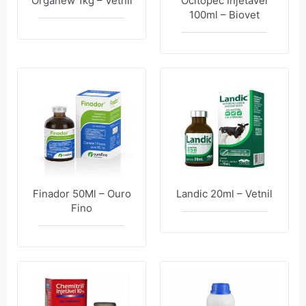
Organew 1kg – Vetnil
Ocitopec Injetável
100ml – Biovet
Finador 50Ml – Ouro
Landic 20ml – Vetnil
Fino