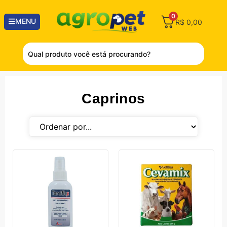
0
MENU
R$
0,00
Caprinos