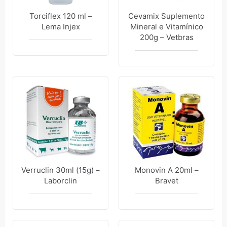
Torciflex 120 ml –
Cevamix Suplemento
Lema Injex
Mineral e Vitamínico
200g – Vetbras
Verruclin 30ml (15g) –
Monovin A 20ml –
Laborclin
Bravet