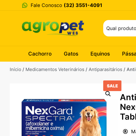
Fale Conosco
(32) 3551-4091
Cachorro
Gatos
Equinos
Páss
Início
/
Medicamentos Veterinários
/
Antiparasitários
/ Ant
SALE
Ant
Nex
Tabl
M