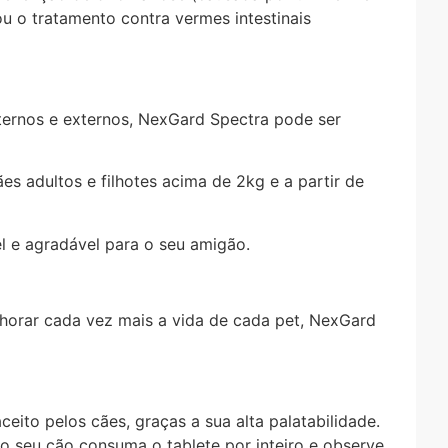
ou o tratamento contra vermes intestinais
nternos e externos, NexGard Spectra pode ser
 adultos e filhotes acima de 2kg e a partir de
l e agradável para o seu amigão.
lhorar cada vez mais a vida de cada pet, NexGard
eito pelos cães, graças a sua alta palatabilidade.
 o seu cão consuma o tablete por inteiro e observe