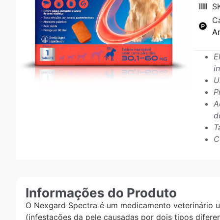
S
C
An
E
i
U
P
A
d
T
C
Informações do Produto
O Nexgard Spectra é um medicamento veterinário ut
(infestações da pele causadas por dois tipos difer