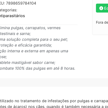
KU: 7898659784104
E
ategorias:
tiparasitários
Fora d
limina pulgas, carrapatos, vermes
ntestinais e sarna;
ma solução completa para o seu pet;
roteção e eficácia garantida;
ção interna e externa em apenas uma
ose;
ablete mastigável sabor carne;
ombate 100% das pulgas em até 8 horas.
ilizado no tratamento de infestações por pulgas e carrap
entes de ácaros) nos cães, quando é também necessária a 