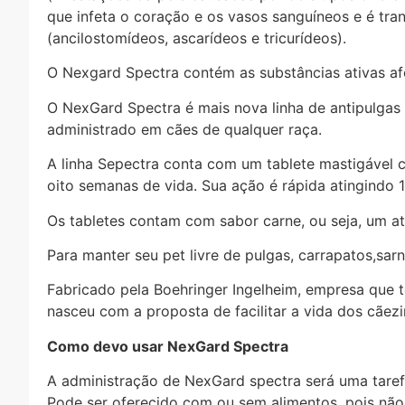
que infeta o coração e os vasos sanguíneos e é tran
(ancilostomídeos, ascarídeos e tricurídeos).
O Nexgard Spectra contém as substâncias ativas af
O NexGard Spectra é mais nova linha de antipulgas 
administrado em cães de qualquer raça.
A linha Sepectra conta com um tablete mastigável 
oito semanas de vida. Sua ação é rápida atingindo 1
Os tabletes contam com sabor carne, ou seja, um at
Para manter seu pet livre de pulgas, carrapatos,sa
Fabricado pela Boehringer Ingelheim, empresa que 
nasceu com a proposta de facilitar a vida dos cãezin
Como devo usar NexGard Spectra
A administração de NexGard spectra será uma tarefa 
Pode ser oferecido com ou sem alimentos, pois não 