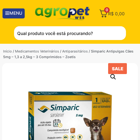
0
MENU
R$
0,00
Início
/
Medicamentos Veterinários
/
Antiparasitários
/ Simparic Antipulgas Cães
5mg – 1,3 a 2,5kg – 3 Comprimidos – Zoetis
SALE