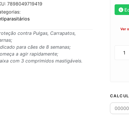
KU: 7898049719419
E
ategorias:
tiparasitários
Ver 
roteção contra Pulgas, Carrapatos,
arnas;
ndicado para cães de 8 semanas;
omeça a agir rapidamente;
aixa com 3 comprimidos mastigáveis.
CALCUL