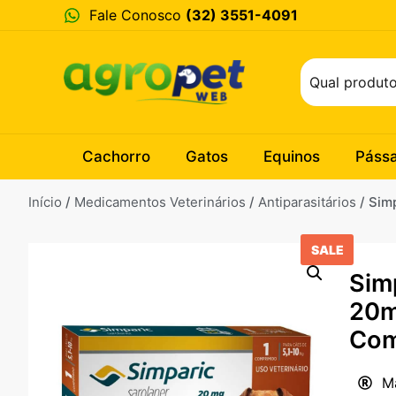
Fale Conosco
(32) 3551-4091
Cachorro
Gatos
Equinos
Páss
Início
/
Medicamentos Veterinários
/
Antiparasitários
/ Sim
SALE
Sim
20mg
Com
M