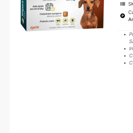
S
C
An
P
S
I
C
C