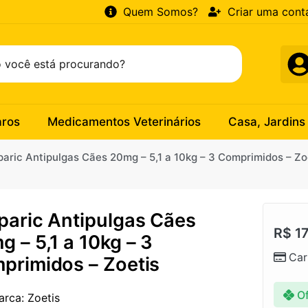
Quem Somos?
Criar uma cont
aros
Medicamentos Veterinários
Casa, Jardins
paric Antipulgas Cães 20mg – 5,1 a 10kg – 3 Comprimidos – Zo
paric Antipulgas Cães
R$
17
 – 5,1 a 10kg – 3
Car
primidos – Zoetis
Of
arca: Zoetis