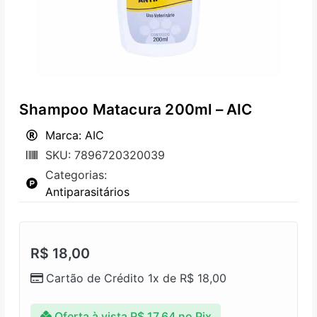
Shampoo Matacura 200ml – AIC
Marca: AIC
SKU: 7896720320039
Categorias:
Antiparasitários
R$
18,00
Cartão de Crédito 1x de
R$
18,00
Oferta à vista
R$
17,64
no Pix