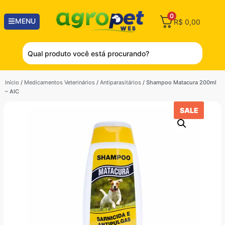
0
MENU
R$
0,00
Início
/
Medicamentos Veterinários
/
Antiparasitários
/ Shampoo Matacura 200ml
– AIC
SALE