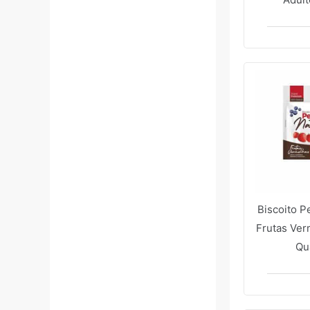
Biscoito P
Frutas Ver
Qu