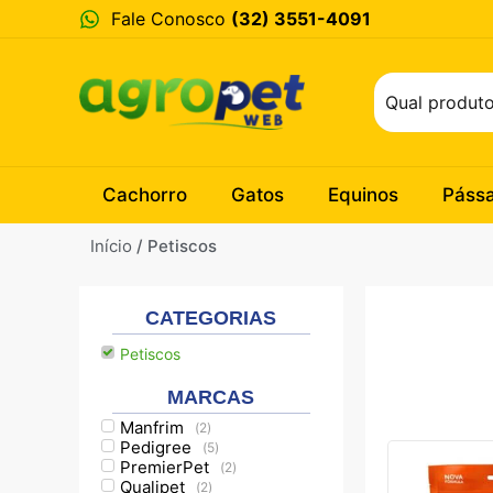
Fale Conosco
(32) 3551-4091
Cachorro
Gatos
Equinos
Páss
Início
/ Petiscos
CATEGORIAS
Petiscos
MARCAS
Manfrim
(
2
)
Pedigree
(
5
)
PremierPet
(
2
)
Qualipet
(
2
)