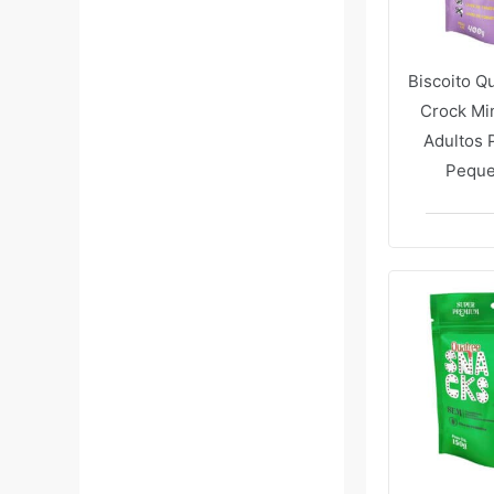
Biscoito Q
Crock Mi
Adultos 
Pequ