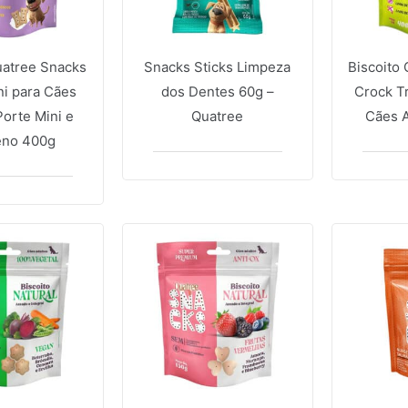
uatree Snacks
Snacks Sticks Limpeza
Biscoito
ni para Cães
dos Dentes 60g –
Crock Tr
Porte Mini e
Quatree
Cães 
eno 400g