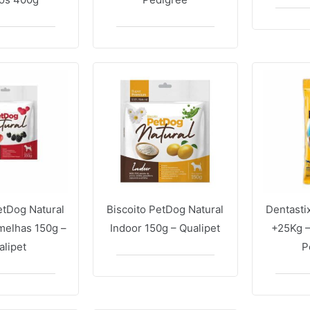
etDog Natural
Biscoito PetDog Natural
Dentasti
melhas 150g –
Indoor 150g – Qualipet
+25Kg –
alipet
P