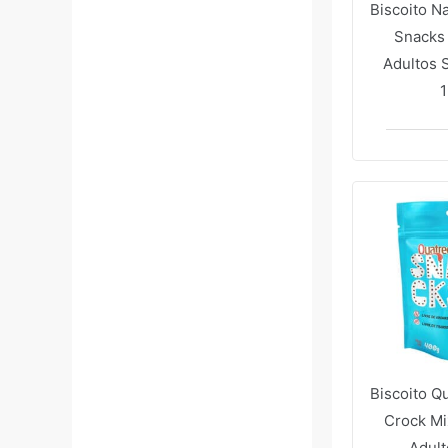
Biscoito N
Snacks
Adultos 
Biscoito Q
Crock Mi
Adul