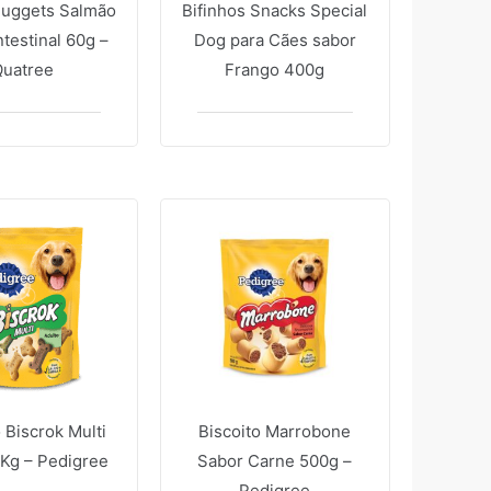
Nuggets Salmão
Bifinhos Snacks Special
testinal 60g –
Dog para Cães sabor
Quatree
Frango 400g
o Biscrok Multi
Biscoito Marrobone
1Kg – Pedigree
Sabor Carne 500g –
Pedigree