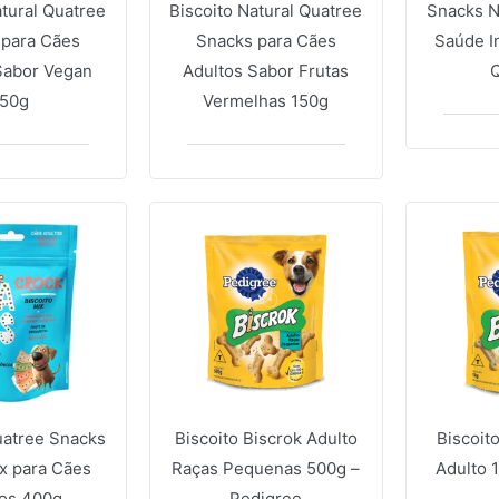
atural Quatree
Biscoito Natural Quatree
Snacks 
 para Cães
Snacks para Cães
Saúde In
Sabor Vegan
Adultos Sabor Frutas
150g
Vermelhas 150g
uatree Snacks
Biscoito Biscrok Adulto
Biscoit
x para Cães
Raças Pequenas 500g –
Adulto 
tos 400g
Pedigree