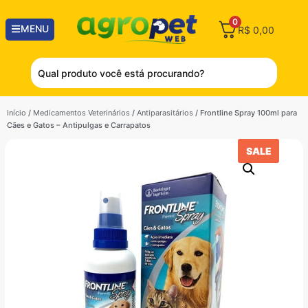
0
MENU
R$
0,00
Início
/
Medicamentos Veterinários
/
Antiparasitários
/ Frontline Spray 100ml para
Cães e Gatos – Antipulgas e Carrapatos
SALE