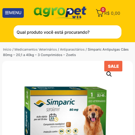
0
MENU
R$
0,00
Início
/
Medicamentos Veterinários
/
Antiparasitários
/ Simparic Antipulgas Cães
80mg – 20,1 a 40kg – 3 Comprimidos – Zoetis
SALE