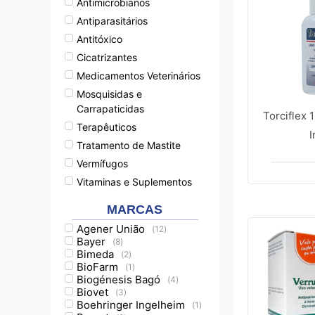
Antimicrobianos
Antiparasitários
Antitóxico
Cicatrizantes
Medicamentos Veterinários
Mosquisidas e
Carrapaticidas
Torciflex 
Terapêuticos
I
Tratamento de Mastite
Vermífugos
Vitaminas e Suplementos
MARCAS
Agener União
(
12
)
Bayer
(
8
)
Bimeda
(
2
)
BioFarm
(
1
)
Biogénesis Bagó
(
4
)
Biovet
(
3
)
Boehringer Ingelheim
(
1
)