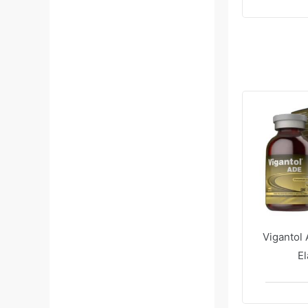
Vansil
(
1
)
VetBras
(
4
)
Vetnil
(
3
)
Vetoquinol
(
2
)
Virbac
(
1
)
Zoetis
(
14
)
Vigantol
E