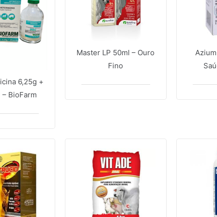
Master LP 50ml – Ouro
Azium
Fino
Saú
icina 6,25g +
e – BioFarm