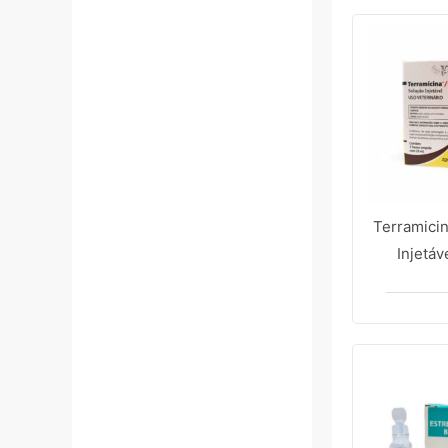
Terramici
Injetáv