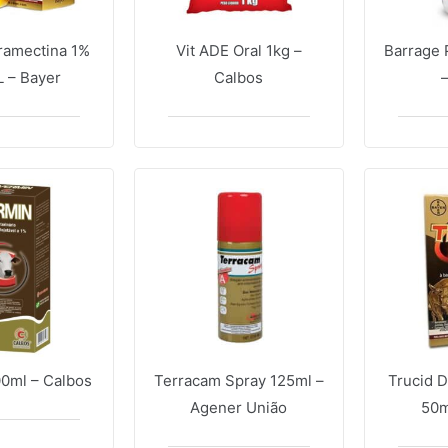
ramectina 1%
Vit ADE Oral 1kg –
Barrage 
 – Bayer
Calbos
–
00ml – Calbos
Terracam Spray 125ml –
Trucid 
Agener União
50m