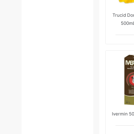
Trucid Do
500mL
Ivermin 5