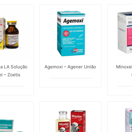
na LA Solução
Agemoxi – Agener União
Minoxel
el – Zoetis