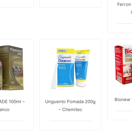
Ferron
Bionew 1
 ADE 100ml –
Unguento Pomada 200g
lanco
– Chemitec