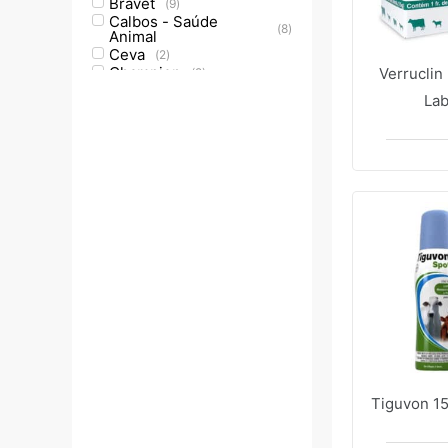
Bravet
(
9
)
Calbos - Saúde
(
8
)
Animal
Ceva
(
2
)
Champion
Verruclin
(
2
)
Chemitec
(
3
)
Lab
Elanco
(
5
)
Fabiani Saúde Animal
(
1
)
Ibasa
(
1
)
J.A Saúde Animal
(
7
)
Jofadel
(
2
)
Labgard
(
2
)
Laborclin
(
1
)
LaboVet
(
2
)
Lapisa
(
1
)
Lema - Injex
(
4
)
bioLOGIC
MSD - Saúde Animal
(
6
)
Noxon
(
1
)
Organnact
(
1
)
Ourofino - Saúde
(
10
)
Animal
Provets
(
1
)
Tiguvon 15
Química Santa Marina
(
3
)
Swissbras Chemical
(
2
)
UCB VET
(
2
)