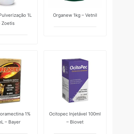
Pulverização 1L
Organew 1kg – Vetnil
 Zoetis
Doramectina 1%
Ocitopec Injetável 100ml
L – Bayer
– Biovet