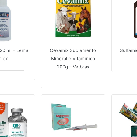
120 ml – Lema
Cevamix Suplemento
Sulfamic
njex
Mineral e Vitamínico
200g – Vetbras