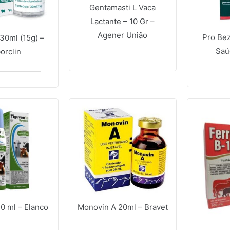
Gentamasti L Vaca
Lactante – 10 Gr –
Agener União
Pro Bez
 30ml (15g) –
Saú
orclin
0 ml – Elanco
Monovin A 20ml – Bravet