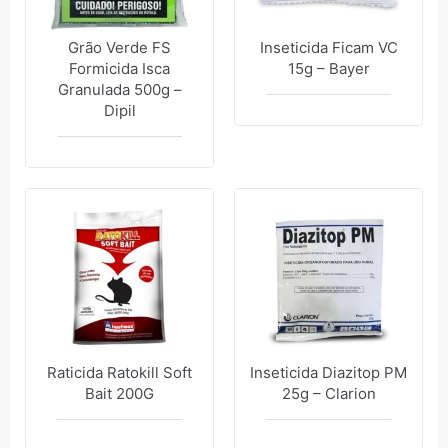
Grão Verde FS
Inseticida Ficam VC
Formicida Isca
15g – Bayer
Granulada 500g –
Dipil
Raticida Ratokill Soft
Inseticida Diazitop PM
Bait 200G
25g – Clarion