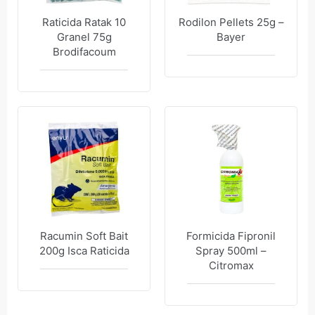
Raticida Ratak 10
Rodilon Pellets 25g –
Granel 75g
Bayer
Brodifacoum
Racumin Soft Bait
Formicida Fipronil
200g Isca Raticida
Spray 500ml –
Citromax