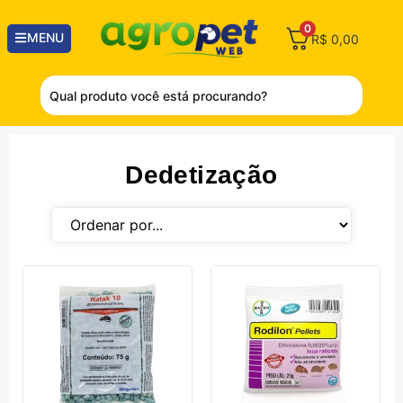
0
MENU
R$
0,00
Dedetização