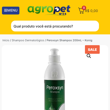
0
MENU
R$
0,00
Início
/
Shampoo Dermatológico
/ Peroxsyn Shampoo 200mL – Konig
SALE