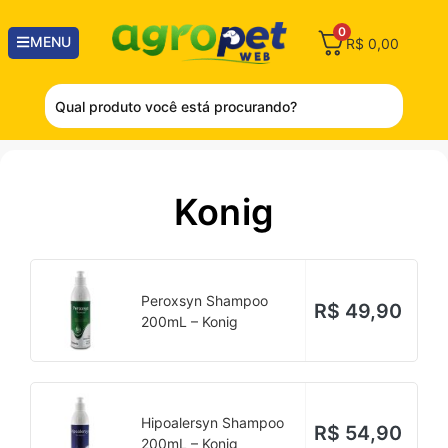
0
MENU
R$
0,00
Konig
Peroxsyn Shampoo
R$
49,90
200mL – Konig
Hipoalersyn Shampoo
R$
54,90
200mL – Konig