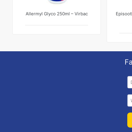
Allermyl Glyco 250ml – Virbac
Episoot
Fa