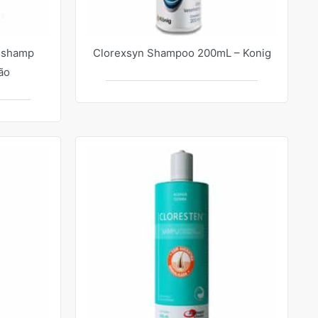
ishamp
Clorexsyn Shampoo 200mL – Konig
ão