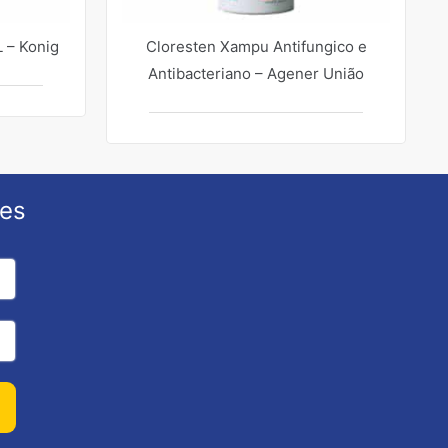
 – Konig
Cloresten Xampu Antifungico e
Antibacteriano – Agener União
ões