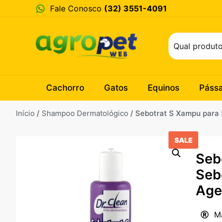
Fale Conosco
(32) 3551-4091
Cachorro
Gatos
Equinos
Páss
Início
/
Shampoo Dermatológico
/ Sebotrat S Xampu para
SALE
Seb
Seb
Age
M