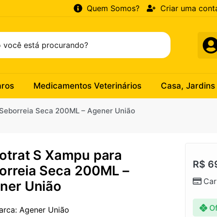
Quem Somos?
Criar uma cont
aros
Medicamentos Veterinários
Casa, Jardins
 Seborreia Seca 200ML – Agener União
otrat S Xampu para
R$
6
orreia Seca 200ML –
Car
ner União
Of
arca: Agener União