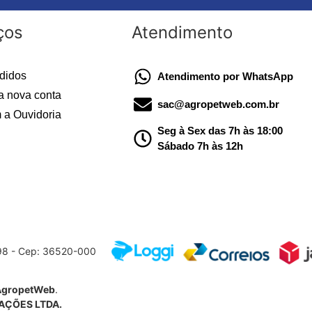
ços
Atendimento
didos
Atendimento por WhatsApp
a nova conta
sac@agropetweb.com.br
 a Ouvidoria
Seg à Sex das 7h às 18:00
Sábado 7h às 12h
598 - Cep: 36520-000
AgropetWeb
.
AÇÕES LTDA.