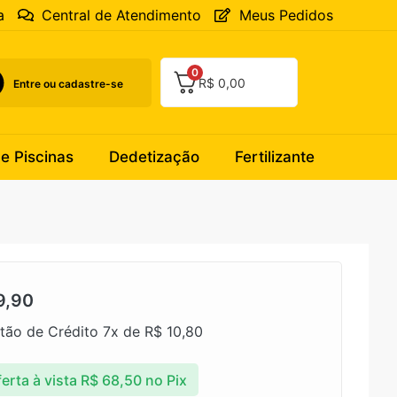
a
Central de Atendimento
Meus Pedidos
0
R$
0,00
Entre ou cadastre-se
 e Piscinas
Dedetização
Fertilizante
9,90
tão de Crédito 7x de
R$
10,80
erta à vista
R$
68,50
no Pix