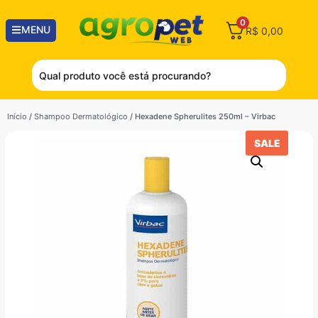
0
MENU
R$
0,00
Início
/
Shampoo Dermatológico
/ Hexadene Spherulites 250ml – Virbac
SALE