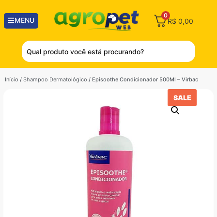
0
MENU
R$
0,00
Início
/
Shampoo Dermatológico
/ Episoothe Condicionador 500Ml – Virbac
SALE