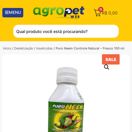
0
MENU
R$
0,00
Início
/
Dedetização
/
Inseticidas
/ Puro Neem Controle Natural – Frasco 100 ml
SALE