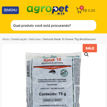
0
MENU
R$
0,00
Início
/
Dedetização
/
Raticidas
/ Raticida Ratak 10 Granel 75g Brodifacoum
SALE