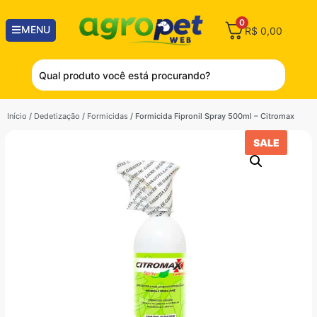
0
MENU
R$
0,00
Início
/
Dedetização
/
Formicidas
/ Formicida Fipronil Spray 500ml – Citromax
SALE