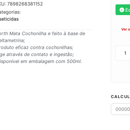
KU: 7898268381152
E
ategorias:
seticidas
Ver 
orth Mata Cochonilha e feito à base de
eltametrina;
roduto eficaz contra cochonilhas;
ge através de contato e ingestão;
isponível em embalagem com 500ml.
CALCUL