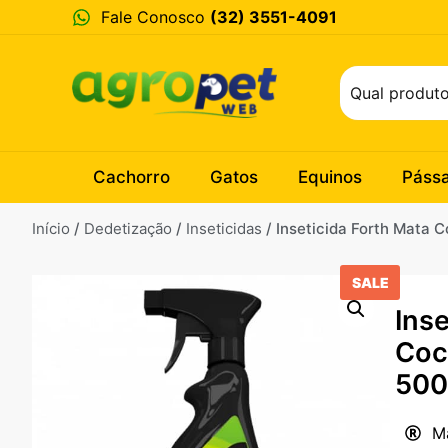
Fale Conosco
(32) 3551-4091
Cachorro
Gatos
Equinos
Páss
Início
/
Dedetização
/
Inseticidas
/ Inseticida Forth Mata 
SALE
Ins
Coc
500
M