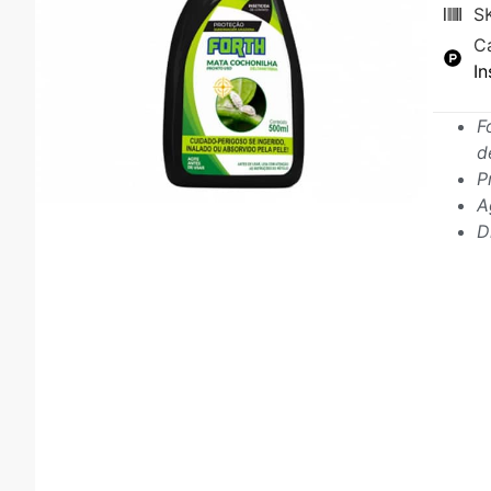
S
C
In
F
d
P
A
D