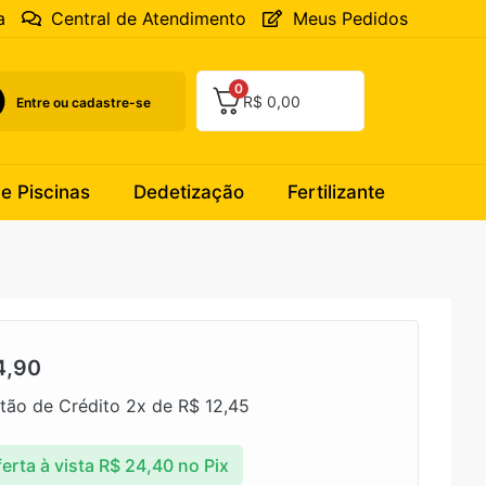
a
Central de Atendimento
Meus Pedidos
0
R$
0,00
Entre ou cadastre-se
 e Piscinas
Dedetização
Fertilizante
4,90
tão de Crédito 2x de
R$
12,45
erta à vista
R$
24,40
no Pix