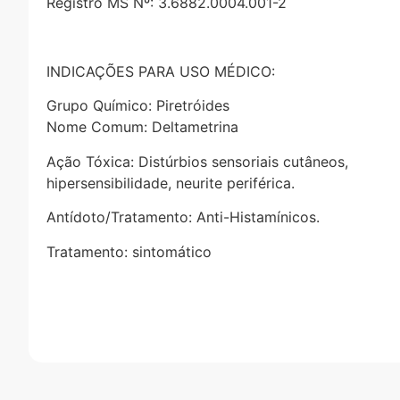
Registro MS Nº: 3.6882.0004.001-2
INDICAÇÕES PARA USO MÉDICO:
Grupo Químico: Piretróides
Nome Comum: Deltametrina
Ação Tóxica: Distúrbios sensoriais cutâneos,
hipersensibilidade, neurite periférica.
Antídoto/Tratamento: Anti-Histamínicos.
Tratamento: sintomático