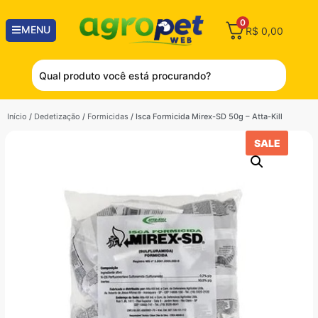
0
MENU
R$
0,00
Início
/
Dedetização
/
Formicidas
/ Isca Formicida Mirex-SD 50g – Atta-Kill
SALE