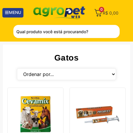
0
MENU
R$
0,00
Gatos