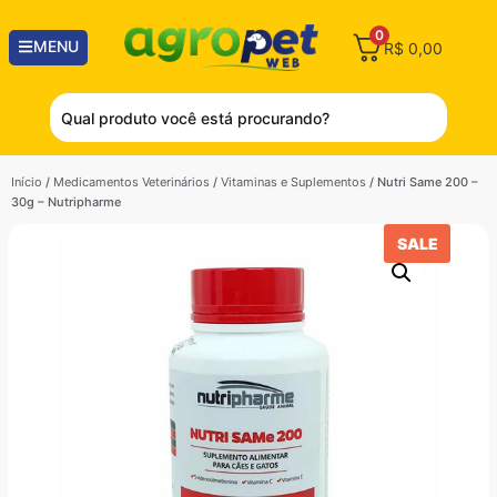
0
MENU
R$
0,00
Início
/
Medicamentos Veterinários
/
Vitaminas e Suplementos
/ Nutri Same 200 –
30g – Nutripharme
SALE