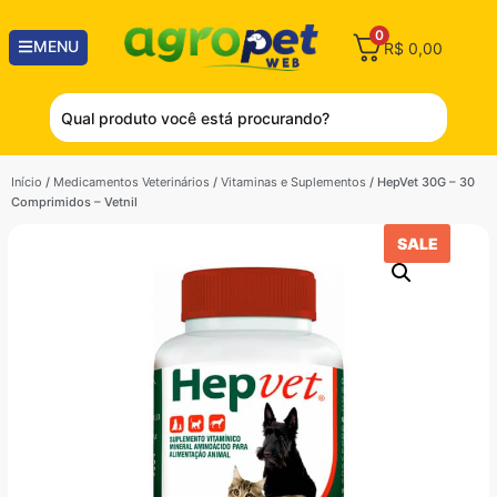
0
MENU
R$
0,00
Início
/
Medicamentos Veterinários
/
Vitaminas e Suplementos
/ HepVet 30G – 30
Comprimidos – Vetnil
SALE