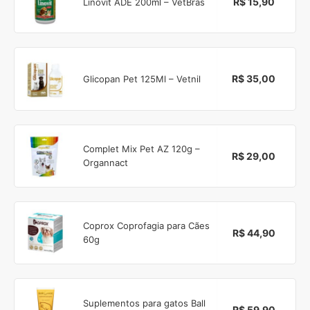
R$ 15,90
Linovit ADE 200ml – VetBras
R$ 35,00
Glicopan Pet 125Ml – Vetnil
Complet Mix Pet AZ 120g –
R$ 29,00
Organnact
Coprox Coprofagia para Cães
R$ 44,90
60g
Suplementos para gatos Ball
R$ 59,90