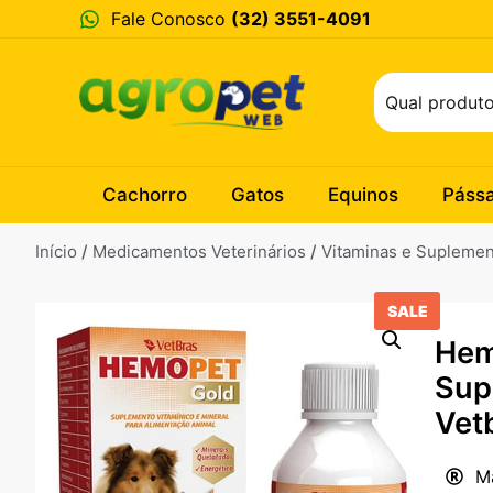
Fale Conosco
(32) 3551-4091
Cachorro
Gatos
Equinos
Páss
Início
/
Medicamentos Veterinários
/
Vitaminas e Supleme
SALE
Hem
Sup
Vet
M