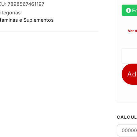
KU: 7898567461197
E
ategorias:
itaminas e Suplementos
Ver 
Ad
CALCUL