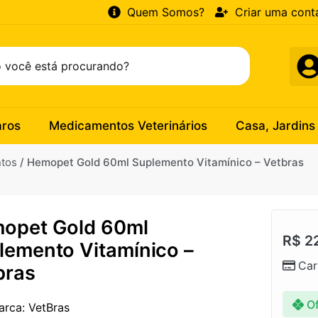
Quem Somos?
Criar uma cont
aros
Medicamentos Veterinários
Casa, Jardins
ntos
/ Hemopet Gold 60ml Suplemento Vitamínico – Vetbras
opet Gold 60ml
R$
2
lemento Vitamínico –
Car
bras
Of
arca: VetBras