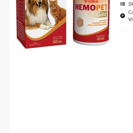
S
C
V