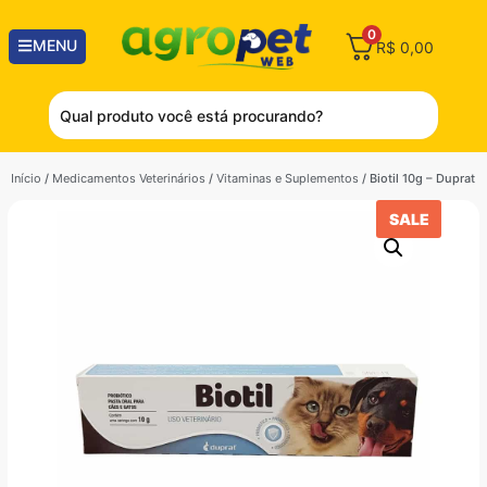
0
MENU
R$
0,00
Início
/
Medicamentos Veterinários
/
Vitaminas e Suplementos
/ Biotil 10g – Duprat
SALE