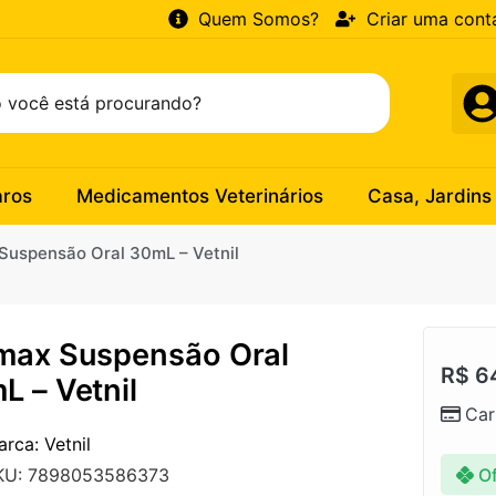
Quem Somos?
Criar uma cont
aros
Medicamentos Veterinários
Casa, Jardins
Suspensão Oral 30mL – Vetnil
max Suspensão Oral
R$
6
L – Vetnil
Car
rca: Vetnil
Of
KU: 7898053586373