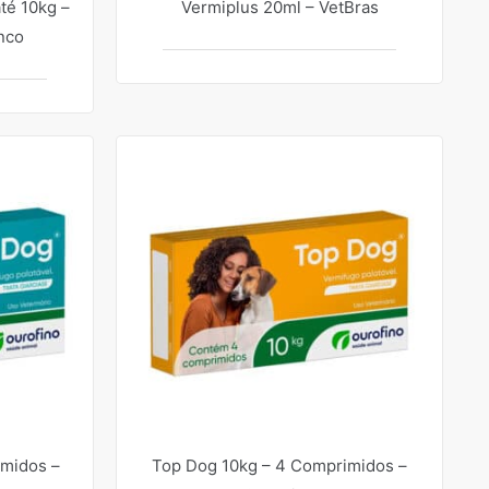
té 10kg –
Vermiplus 20ml – VetBras
nco
midos –
Top Dog 10kg – 4 Comprimidos –