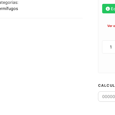
ategorias:
ermífugos
E
Ver 
CALCUL