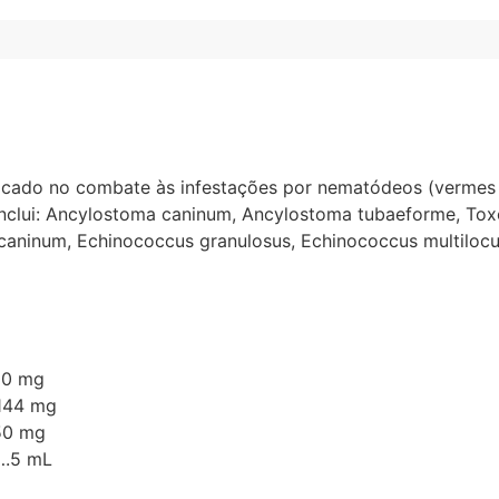
icado no combate às infestações por nematódeos (vermes
inclui: Ancylostoma caninum, Ancylostoma tubaeforme, Toxo
m caninum, Echinococcus granulosus, Echinococcus multilocul
0 mg
144 mg
0 mg
.5 mL