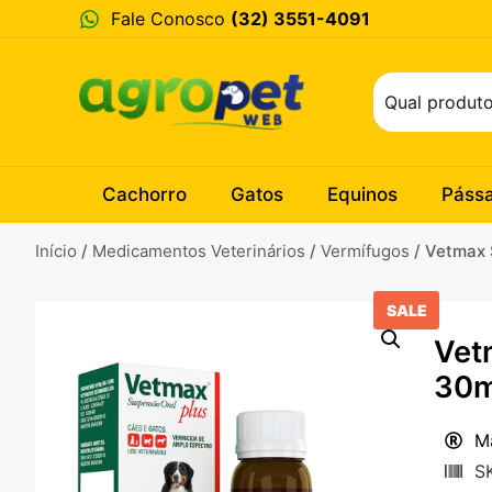
Fale Conosco
(32) 3551-4091
Cachorro
Gatos
Equinos
Páss
Início
/
Medicamentos Veterinários
/
Vermífugos
/ Vetmax 
SALE
Vet
30m
Ma
S