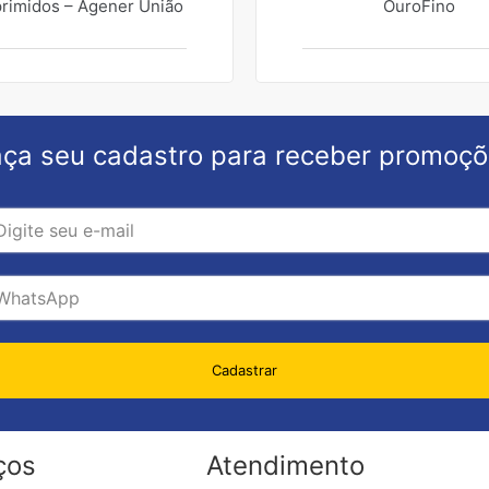
imidos – Agener União
OuroFino
ça seu cadastro para receber promoç
Cadastrar
ços
Atendimento