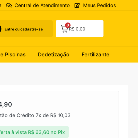
a
Central de Atendimento
Meus Pedidos
0
R$
0,00
Entre ou cadastre-se
 e Piscinas
Dedetização
Fertilizante
4,90
tão de Crédito 7x de
R$
10,03
erta à vista
R$
63,60
no Pix