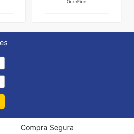
OuroFino
ões
Compra Segura