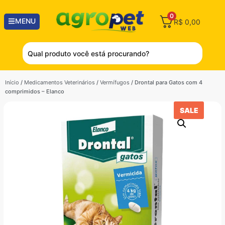
0
MENU
R$
0,00
Início
/
Medicamentos Veterinários
/
Vermífugos
/ Drontal para Gatos com 4
comprimidos – Elanco
SALE