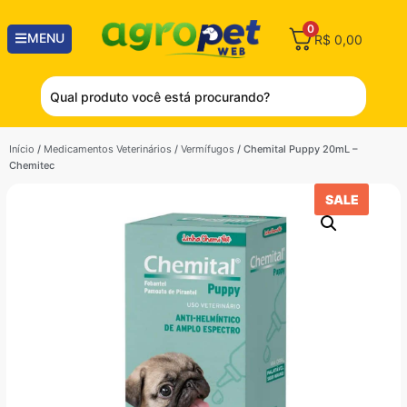
0
MENU
R$
0,00
Início
/
Medicamentos Veterinários
/
Vermífugos
/ Chemital Puppy 20mL –
Chemitec
SALE