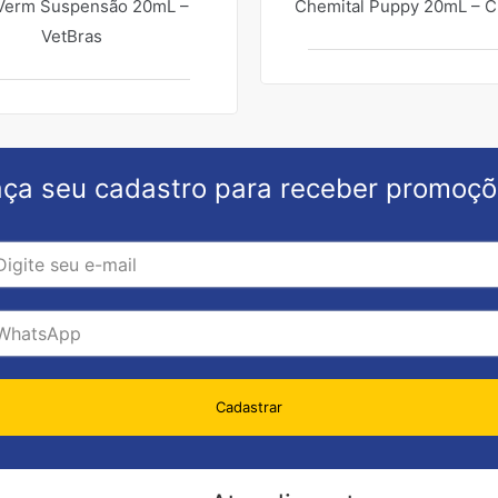
Verm Suspensão 20mL –
Chemital Puppy 20mL – C
VetBras
ça seu cadastro para receber promoç
Cadastrar