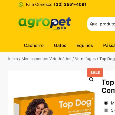
Fale Conosco
(32) 3551-4091
Cachorro
Gatos
Equinos
Páss
Início
/
Medicamentos Veterinários
/
Vermífugos
/ Top Dog
SALE
Top
Com
M
S