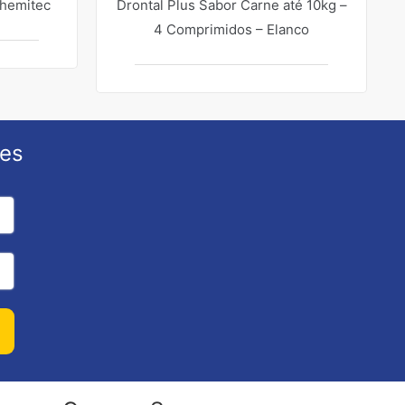
hemitec
Drontal Plus Sabor Carne até 10kg –
4 Comprimidos – Elanco
ões