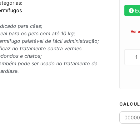
ategorias:
ermífugos
E
ndicado para cães;
Ver 
deal para os pets com até 10 kg;
ermífugo palatável de fácil administração;
ficaz no tratamento contra vermes
edondos e chatos;
ambém pode ser usado no tratamento da
iardíase.
CALCUL