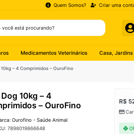
Quem Somos?
Criar uma cont
aros
Medicamentos Veterinários
Casa, Jardins
 10kg – 4 Comprimidos – OuroFino
 Dog 10kg – 4
R$
52
primidos – OuroFino
Car
arca: Ourofino - Saúde Animal
Of
KU: 7898019866648