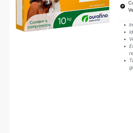
C
V
I
I
V
E
r
T
g