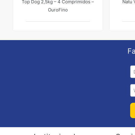
Top Dog 2,5kg – 4 Comprimidos –
Natu 
OuroFino
Fa