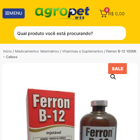
0
MENU
R$
0,00
Início
/
Medicamentos Veterinários
/
Vitaminas e Suplementos
/ Ferron B-12 100Ml
– Calbos
SALE