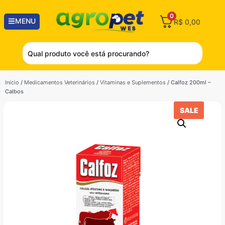
0
MENU
R$
0,00
Início
/
Medicamentos Veterinários
/
Vitaminas e Suplementos
/ Calfoz 200ml –
Calbos
SALE