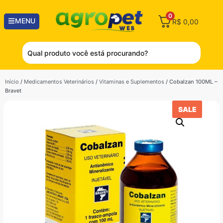
0
MENU
R$
0,00
Início
/
Medicamentos Veterinários
/
Vitaminas e Suplementos
/ Cobalzan 100ML –
Bravet
SALE