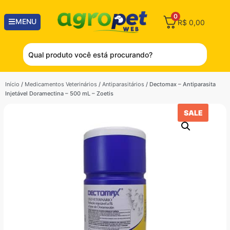
0
MENU
R$
0,00
Início
/
Medicamentos Veterinários
/
Antiparasitários
/ Dectomax – Antiparasita
Injetável Doramectina – 500 mL – Zoetis
SALE