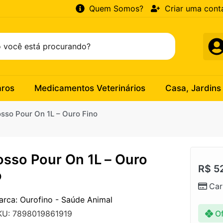
Quem Somos?
Criar uma cont
aros
Medicamentos Veterinários
Casa, Jardins
osso Pour On 1L – Ouro Fino
osso Pour On 1L – Ouro
R$
5
o
Car
arca: Ourofino - Saúde Animal
Of
KU: 7898019861919