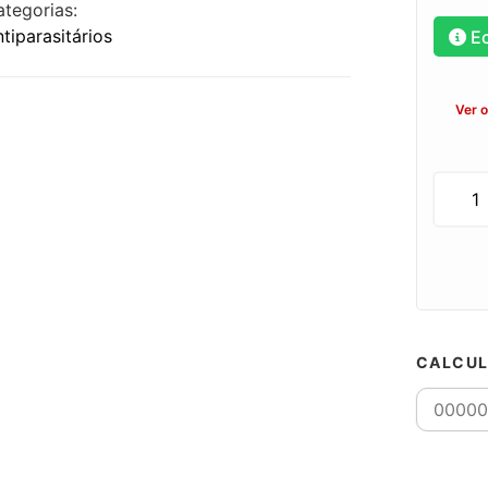
ategorias:
tiparasitários
E
Ver 
CALCUL