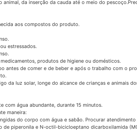
do animal, da inserção da cauda até o meio do pescoço.Pre
nhecida aos compostos do produto.
nso.
 ou estressados.
nso.
, medicamentos, produtos de higiene ou domésticos.
po antes de comer e de beber e após o trabalho com o pro
to.
go da luz solar, longe do alcance de crianças e animais d
nte com água abundante, durante 15 minutos.
nte maneira:
atingidas do corpo com água e sabão. Procurar atendiment
o de piperonila e N-octil-bicicloeptano dicarboxilamida (M