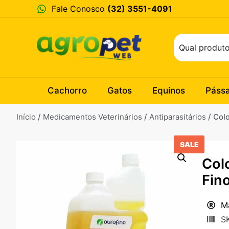
Fale Conosco
(32) 3551-4091
Cachorro
Gatos
Equinos
Páss
Início
/
Medicamentos Veterinários
/
Antiparasitários
/ Col
SALE
Col
Fin
M
S