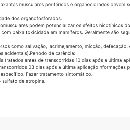
laxantes musculares periféricos e organoclorados devem s
idade dos organofosforados.
romusculares podem potencializar os efeitos nicotínicos d
da com baixa toxicidade em mamíferos. Geralmente são seg
sos como salivação, lacrimejamento, micção, defecação, di
 acidentais).Período de carência:
tratados antes de transcorridas 10 dias após a última ap
 transcorridos 03 dias após a última aplicaçãoInformações 
 específico. Fazer tratamento sintomático.
 sulfato de atropina.