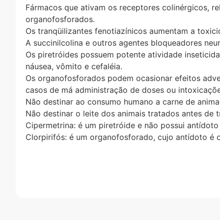
Fármacos que ativam os receptores colinérgicos, re
organofosforados.
Os tranqüilizantes fenotiazínicos aumentam a toxic
A succinilcolina e outros agentes bloqueadores neu
Os piretróides possuem potente atividade insetici
náusea, vômito e cefaléia.
Os organofosforados podem ocasionar efeitos adver
casos de má administração de doses ou intoxicações
Não destinar ao consumo humano a carne de animais 
Não destinar o leite dos animais tratados antes de
Cipermetrina: é um piretróide e não possui antídoto
Clorpirifós: é um organofosforado, cujo antídoto é o