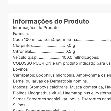
Informações do Produto
Informações do Produto
Fórmula:
Cada 100 ml contém:Cipermetrina……………………… 5,
Clorpirifós………………………… 7,0 g
Citronelal…………………………. 0,5 g
Veículo q.s.p. ………………….100,0 mlIndicações:
COLOSSO POUR ON é um produto indicado para uso 
Bovinos
Carrapatos: Boophilus microplus, Amblyomma cajen
Berne, ou larvas de Dermatobia homins.
Moscas: Stomoxys calcitrans, Musca domestica, Hae
Piolhos Linognathus vituli, Haematopinus eurysternu
Sarnas Sarcoptes scabiei var. bovis, Psoroptes natal
Suínos
Sarna: Sarcoptes scabiei var. suis