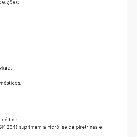
cauções:
duto.
omésticos.
o médico
GK-264) suprimem a hidrólise de piretrinas e