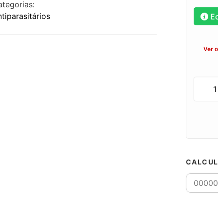
ategorias:
tiparasitários
E
Ver 
CALCUL