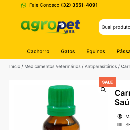
Fale Conosco
(32) 3551-4091
Cachorro
Gatos
Equinos
Páss
Início
/
Medicamentos Veterinários
/
Antiparasitários
/ Car
SALE
Car
Saú
M
S