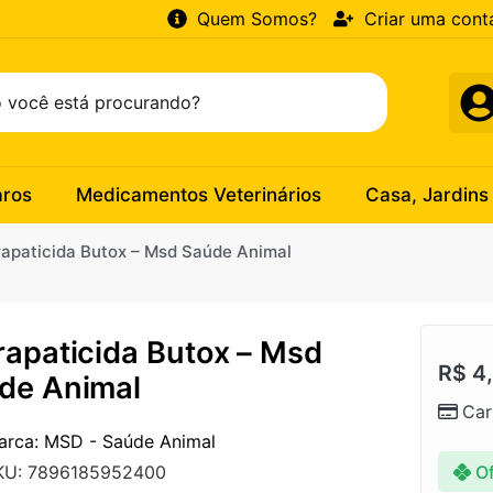
Quem Somos?
Criar uma cont
aros
Medicamentos Veterinários
Casa, Jardins
rapaticida Butox – Msd Saúde Animal
rapaticida Butox – Msd
R$
4
de Animal
Car
arca: MSD - Saúde Animal
Of
KU: 7896185952400