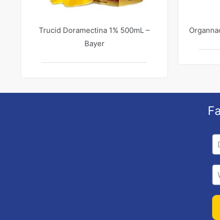
Trucid Doramectina 1% 500mL –
Organnac
Bayer
Fa