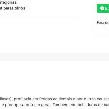
ategorias:
tiparasitários
E
Fora d
íases), profilaxia em feridas acidentais e por outras causa
 e pós-operatório em geral. Também em rachaduras de ca