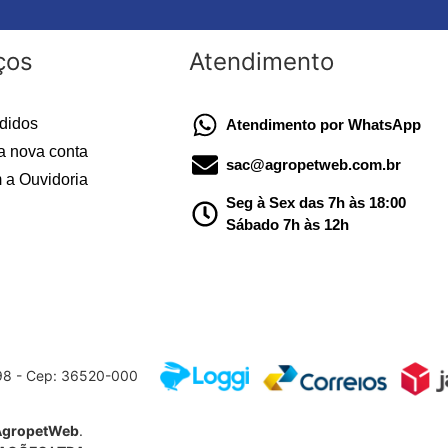
ços
Atendimento
didos
Atendimento por WhatsApp
a nova conta
sac@agropetweb.com.br
 a Ouvidoria
Seg à Sex das 7h às 18:00
Sábado 7h às 12h
598 - Cep: 36520-000
AgropetWeb
.