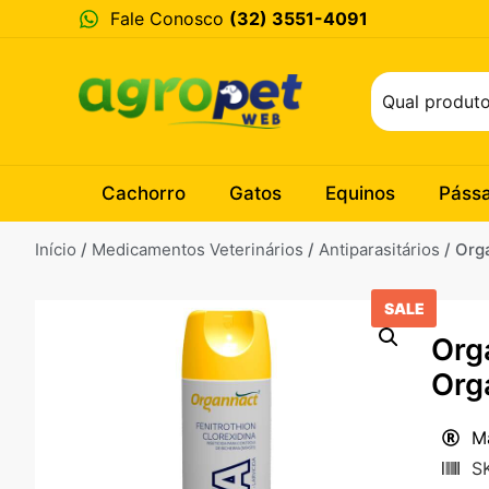
Fale Conosco
(32) 3551-4091
Cachorro
Gatos
Equinos
Páss
Início
/
Medicamentos Veterinários
/
Antiparasitários
/ Org
SALE
Org
Org
M
S