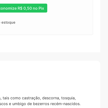
conomize
R$
0,50
no Pix
e estoque
s, tais como castração, descorna, tosquia,
scos e umbigo de bezerros recém-nascidos.