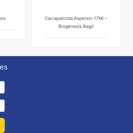
bos
Carrapaticida Aspersin 17Ml –
Biogénesis Bagó
ões