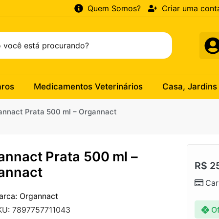
Quem Somos?
Criar uma cont
aros
Medicamentos Veterinários
Casa, Jardins
annact Prata 500 ml – Organnact
annact Prata 500 ml –
R$
25
annact
Car
arca: Organnact
Of
KU: 7897757711043