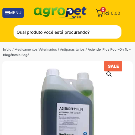
0
MENU
R$
0,00
Início
/
Medicamentos Veterinários
/
Antiparasitários
/ Aciendel Plus Pour-On 1L –
Biogénesis Bagó
SALE