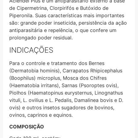
Aciendel Plus é um antiparasitário externo à base
de Cipermetrina, Clorpirifós e Butóxido de
Piperonila. Suas características mais importantes
são: grande poder inseticida, persistência da ação
antiparasitária e repelência, o que confere um
prolongado poder residual.
INDICAÇÕES
Para o controle e tratamento dos Bernes
(Dermatobia hominis), Carrapatos Rhipicephalus
(Boophilus) microplus, Mosca dos Chifres
(Haematobia irritans), Sarnas (Psoroptes ovis),
Piolhos (Haematopinus eurysternus, Linognathus
vituli, L. ovilius e L. Pedalis, Damalinea bovis e D.
ovis) e outros insetos sugadores de bovinos,
ovinos, caprinos e equinos.
COMPOSIÇÃO