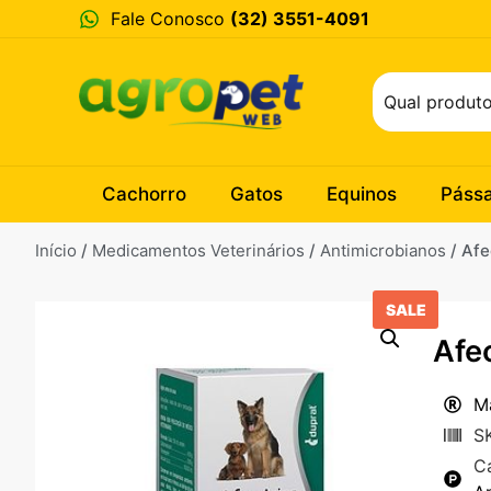
Fale Conosco
(32) 3551-4091
Cachorro
Gatos
Equinos
Páss
Início
/
Medicamentos Veterinários
/
Antimicrobianos
/ Afe
SALE
Afe
M
S
C