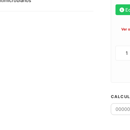
ntimicrobianos
E
Ver 
CALCUL