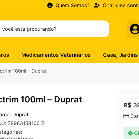
Quem Somos?
Criar uma cont
aros
Medicamentos Veterinários
Casa, Jardins
ctrim 100ml – Duprat
ctrim 100ml – Duprat
R$
3
arca: Duprat
Car
KU: 7898315810017
ategorias:
Of