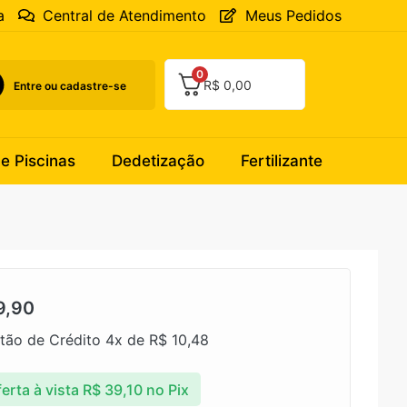
a
Central de Atendimento
Meus Pedidos
0
R$
0,00
Entre ou cadastre-se
 e Piscinas
Dedetização
Fertilizante
9,90
tão de Crédito 4x de
R$
10,48
erta à vista
R$
39,10
no Pix