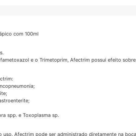
rápico com 100ml
s.
lfametoxazol e o Trimetoprim, Afectrim possui efeito sobr
ctrim:
roncopneumonia;
ite;
astroenterite;
ora spp. e Toxoplasma sp.
 uso. Afectrim pode ser administrado diretamente na boca