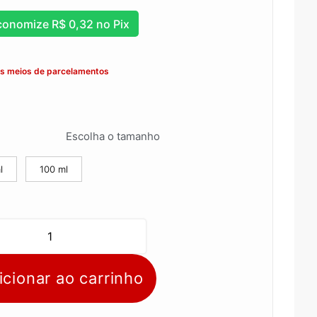
conomize
R$
0,32
no Pix
os meios de parcelamentos
Escolha o tamanho
l
100 ml
icionar ao carrinho