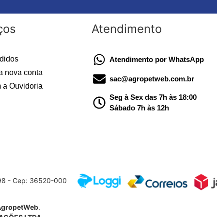
ços
Atendimento
didos
Atendimento por WhatsApp
a nova conta
sac@agropetweb.com.br
 a Ouvidoria
Seg à Sex das 7h às 18:00
Sábado 7h às 12h
598 - Cep: 36520-000
AgropetWeb
.