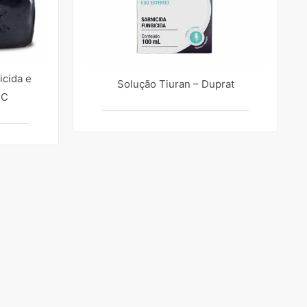
icida e
Solução Tiuran – Duprat
SC