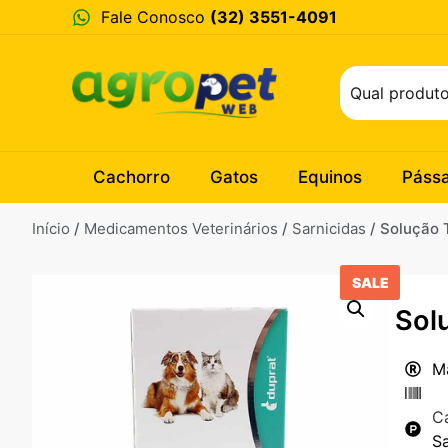
Fale Conosco
(32) 3551-4091
Cachorro
Gatos
Equinos
Páss
Início
/
Medicamentos Veterinários
/
Sarnicidas
/ Solução 
SALE
Sol
M
C
Sa