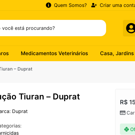
Quem Somos?
Criar uma cont
aros
Medicamentos Veterinários
Casa, Jardins
Tiuran – Duprat
ução Tiuran – Duprat
R$
15
arca: Duprat
Car
ategorias:
Of
rnicidas