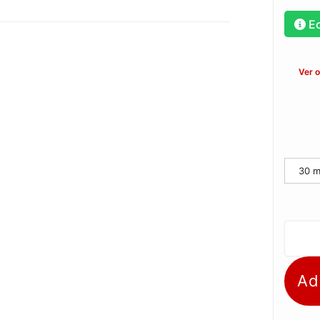
E
Ver 
30 m
Ad