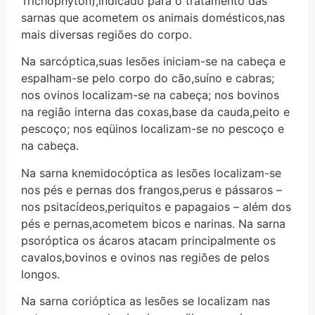
Trichophyton),indicado para o tratamento das
sarnas que acometem os animais domésticos,nas
mais diversas regiões do corpo.
Na sarcóptica,suas lesões iniciam-se na cabeça e
espalham-se pelo corpo do cão,suíno e cabras;
nos ovinos localizam-se na cabeça; nos bovinos
na região interna das coxas,base da cauda,peito e
pescoço; nos eqüinos localizam-se no pescoço e
na cabeça.
Na sarna knemidocóptica as lesões localizam-se
nos pés e pernas dos frangos,perus e pássaros –
nos psitacídeos,periquitos e papagaios – além dos
pés e pernas,acometem bicos e narinas. Na sarna
psoróptica os ácaros atacam principalmente os
cavalos,bovinos e ovinos nas regiões de pelos
longos.
Na sarna corióptica as lesões se localizam nas