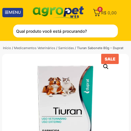
0
MENU
R$
0,00
Início
/
Medicamentos Veterinários
/
Sarnicidas
/ Tiuran Sabonete 80g – Duprat
SALE