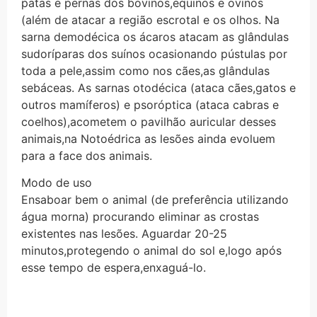
patas e pernas dos bovinos,eqüinos e ovinos
(além de atacar a região escrotal e os olhos. Na
sarna demodécica os ácaros atacam as glândulas
sudoríparas dos suínos ocasionando pústulas por
toda a pele,assim como nos cães,as glândulas
sebáceas. As sarnas otodécica (ataca cães,gatos e
outros mamíferos) e psoróptica (ataca cabras e
coelhos),acometem o pavilhão auricular desses
animais,na Notoédrica as lesões ainda evoluem
para a face dos animais.
Modo de uso
Ensaboar bem o animal (de preferência utilizando
água morna) procurando eliminar as crostas
existentes nas lesões. Aguardar 20-25
minutos,protegendo o animal do sol e,logo após
esse tempo de espera,enxaguá-lo.