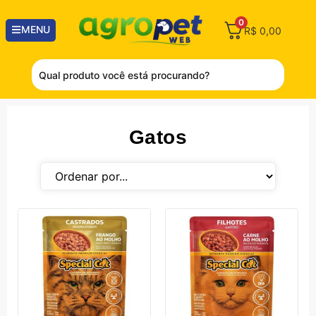
0
MENU
R$
0,00
Gatos