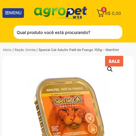
0
MENU
R$
0,00
Início
/
Ração Úmida
/ Special Cat Adulto Patê de Frango 100g – Manfrim
SALE