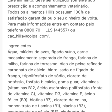
Este alimento, deve ser utilizado somente sob
prescrição e acompanhamento veterinário.
Todos os alimentos Hill’s possuem 100% de
satisfação garantida ou o seu dinheiro de volta.
Para mais informações entre em contato pelo
telefone 0800 70 HILLS (44557) ou
cac_hills@colpal.com
”.
Ingredientes
Água, miúdos de aves, fígado suíno, carne
mecanicamente separada de frango, farinha de
milho, farinha de torresmo, óleo de peixe refinado,
carbonato de cálcio, hidrolisado de fígado de
frango, tripolifosfato de sódio, cloreto de
potássio, fosfato bicálcio, goma guar, vitaminas
(vitaminas B12, ácido ascórbico polifosfato (fonte
de vitamina C), vitamina D3, vitamina E, ácido
fólico (B9), biotina (B7), cloreto de colina,
mononitrato de tiamina (B1), niacina (B3),
pantotenato de cálcio (B5), cloridrato de