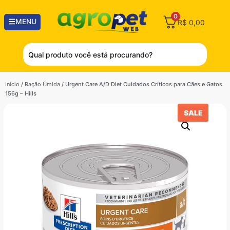
0
MENU
R$
0,00
Início
/
Ração Úmida
/ Urgent Care A/D Diet Cuidados Críticos para Cães e Gatos
156g – Hills
SALE