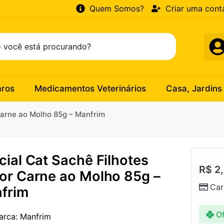
Quem Somos?
Criar uma cont
aros
Medicamentos Veterinários
Casa, Jardins
Carne ao Molho 85g – Manfrim
cial Cat Sachê Filhotes
R$
2,
or Carne ao Molho 85g –
Car
frim
Of
arca: Manfrim