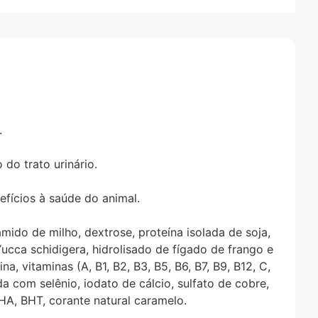
.
do trato urinário.
fícios à saúde do animal.
mido de milho, dextrose, proteína isolada de soja,
Yucca schidigera, hidrolisado de fígado de frango e
a, vitaminas (A, B1, B2, B3, B5, B6, B7, B9, B12, C,
da com selênio, iodato de cálcio, sulfato de cobre,
BHA, BHT, corante natural caramelo.