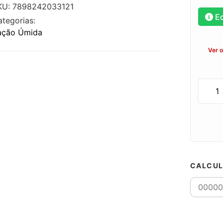
KU: 7898242033121
E
ategorias:
ação Úmida
Ver 
CALCUL