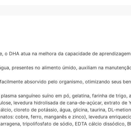
ote, o DHA atua na melhora da capacidade de aprendizagem
água, presentes no alimento úmido, auxiliam na manutenção 
facilmente absorvido pelo organismo, otimizando seus bene
plasma sanguíneo suíno em pó, gelatina, farinha de trigo, a
lulose, levedura hidrolisada de cana-de-açúcar, extrato de 
cio, cloreto de potássio, água, glicina, taurina, DL-metionin
cinatos: cobre, ferro, manganês e zinco), levedura enriqueci
arragena, tripolifosfato de sódio, EDTA cálcio dissódico, 