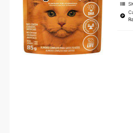
S
C
R