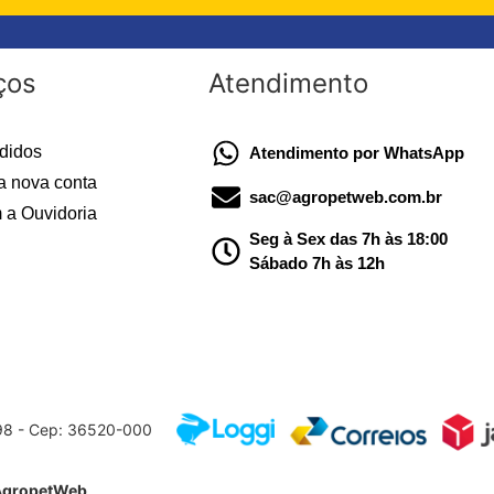
ços
Atendimento
didos
Atendimento por WhatsApp
a nova conta
sac@agropetweb.com.br
 a Ouvidoria
Seg à Sex das 7h às 18:00
Sábado 7h às 12h
598 - Cep: 36520-000
AgropetWeb
.