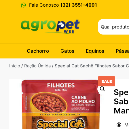
Fale Conosco
(32) 3551-4091
Cachorro
Gatos
Equinos
Páss
Início
/
Ração Úmida
/ Special Cat Sachê Filhotes Sabor 
SALE
Spe
Sab
Man
M