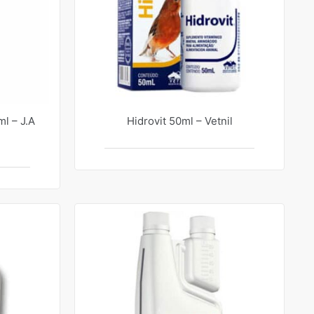
l – J.A
Hidrovit 50ml – Vetnil