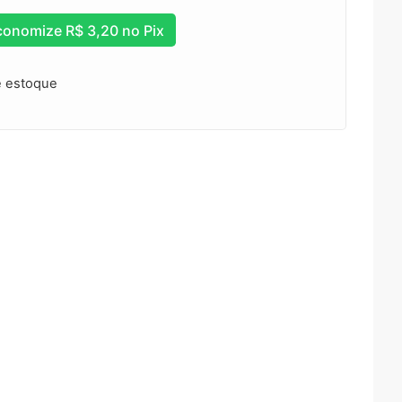
conomize
R$
3,20
no Pix
e estoque