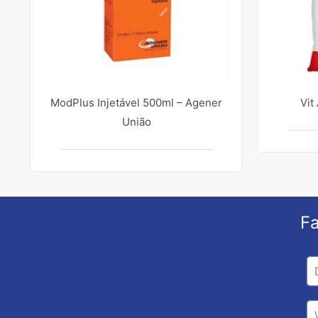
ModPlus Injetável 500ml – Agener
Vit
União
Fa