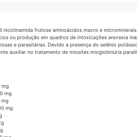
nicotinamida frutose aminoácidos macro e microminerais.
cios ou produção em quadros de intoxicações anorexia in
osas e parasitárias. Devido a presença do selênio potássi
e auxiliar no tratamento de miosites mioglobinúria paralít
0 mg
00 mg
 mg
00 mg
g
2g
g