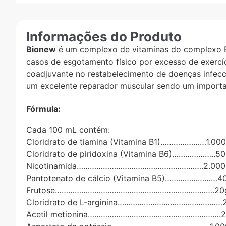
Informações do Produto
Bionew
é um complexo de vitaminas do complexo B 
casos de esgotamento físico por excesso de exercí
coadjuvante no restabelecimento de doenças infecci
um excelente reparador muscular sendo um important
Fórmula:
Cada 100 mL contém:
Cloridrato de tiamina (Vitamina B1)…………………1.00
Cloridrato de piridoxina (Vitamina B6)………………..5
Nicotinamida………………………………………………….2.000
Pantotenato de cálcio (Vitamina B5)……………………4
Frutose……………………………………………………………….20
Cloridrato de L-arginina…………………………………………
Acetil metionina…………………………………………………….2