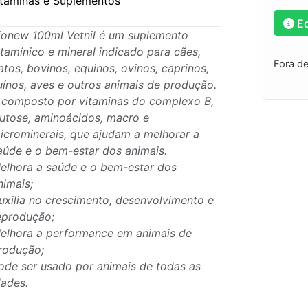
itaminas e Suplementos
E
ionew 100ml Vetnil é um suplemento
itamínico e mineral indicado para cães,
Fora d
atos, bovinos, equinos, ovinos, caprinos,
uínos, aves e outros animais de produção.
 composto por vitaminas do complexo B,
rutose, aminoácidos, macro e
icrominerais, que ajudam a melhorar a
aúde e o bem-estar dos animais.
elhora a saúde e o bem-estar dos
nimais;
uxilia no crescimento, desenvolvimento e
eprodução;
elhora a performance em animais de
rodução;
ode ser usado por animais de todas as
dades.