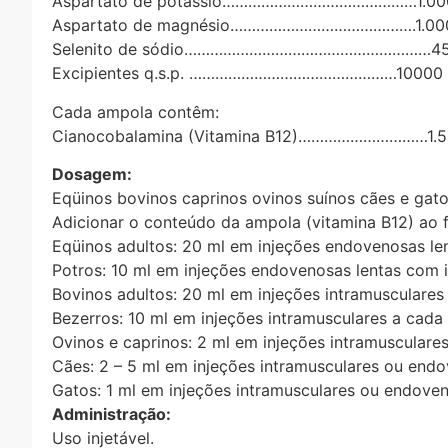
Aspartato de potássio………………………………………1.00
Aspartato de magnésio…………………………………….1.00
Selenito de sódio…………………………………………………4
Excipientes q.s.p. …………………………………………10000
Cada ampola contêm:
Cianocobalamina (Vitamina B12)…………………………1.
Dosagem:
Eqüinos bovinos caprinos ovinos suínos cães e gat
Adicionar o conteúdo da ampola (vitamina B12) ao
Eqüinos adultos: 20 ml em injeções endovenosas lent
Potros: 10 ml em injeções endovenosas lentas com in
Bovinos adultos: 20 ml em injeções intramusculares
Bezerros: 10 ml em injeções intramusculares a cada 
Ovinos e caprinos: 2 ml em injeções intramusculare
Cães: 2 – 5 ml em injeções intramusculares ou endo
Gatos: 1 ml em injeções intramusculares ou endoven
Administração:
Uso injetável.