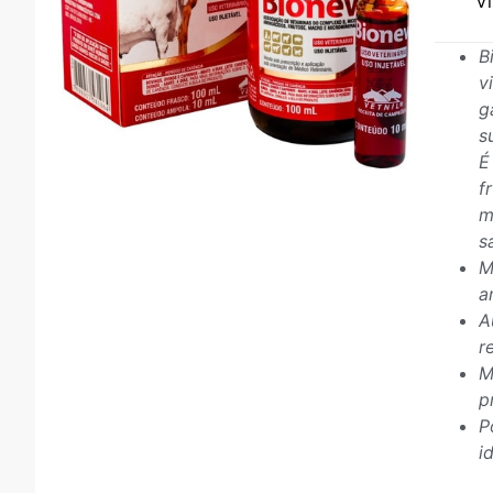
V
B
v
g
s
É
f
m
s
M
a
A
r
M
p
P
i