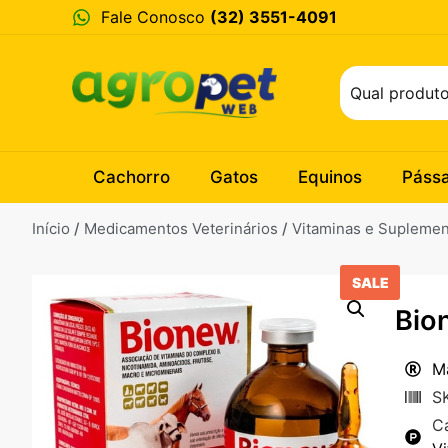
Fale Conosco
(32) 3551-4091
Cachorro
Gatos
Equinos
Páss
Início
/
Medicamentos Veterinários
/
Vitaminas e Supleme
SALE
Bio
Ma
S
C