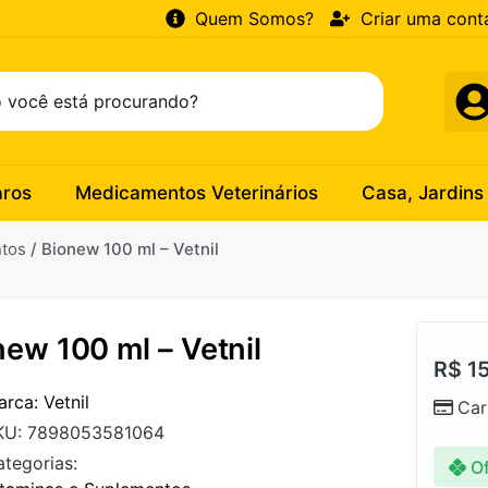
Quem Somos?
Criar uma cont
aros
Medicamentos Veterinários
Casa, Jardins
ntos
/ Bionew 100 ml – Vetnil
new 100 ml – Vetnil
R$
15
rca: Vetnil
Car
KU: 7898053581064
ategorias:
Of