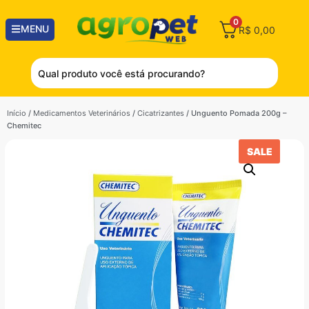
0
MENU
R$
0,00
Início
/
Medicamentos Veterinários
/
Cicatrizantes
/ Unguento Pomada 200g –
Chemitec
SALE