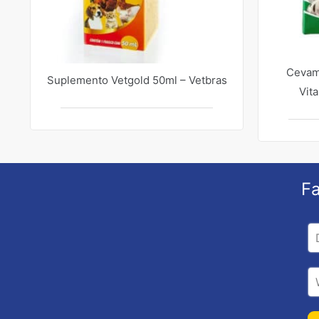
Cevam
Suplemento Vetgold 50ml – Vetbras
Vit
Fa