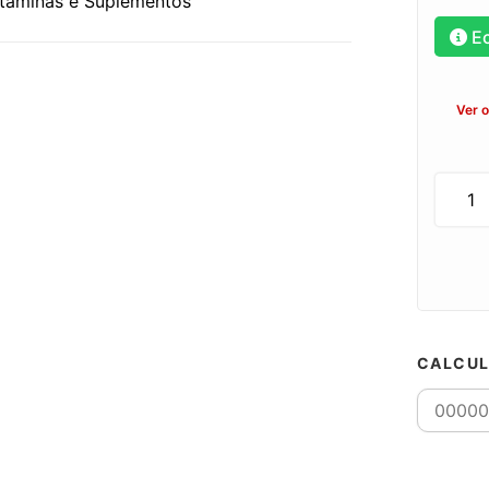
itaminas e Suplementos
E
Ver 
CALCUL