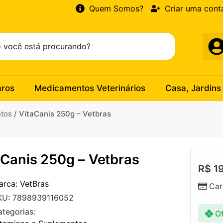
Quem Somos?
Criar uma cont
aros
Medicamentos Veterinários
Casa, Jardins
ntos
/ VitaCanis 250g – Vetbras
aCanis 250g – Vetbras
R$
19
arca: VetBras
Car
KU: 7898939116052
ategorias:
Of