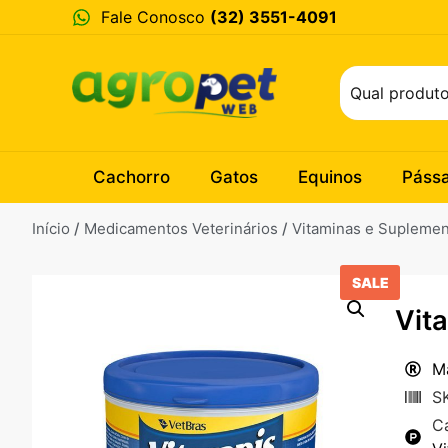
Fale Conosco
(32) 3551-4091
Cachorro
Gatos
Equinos
Páss
Início
/
Medicamentos Veterinários
/
Vitaminas e Supleme
SALE
Vit
M
S
C